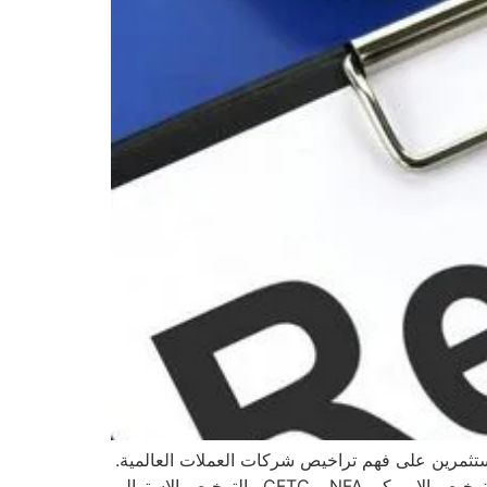
تثمرين على فهم تراخيص شركات العملات العالمية.
لقد اخترنا اهم الهيئات الرقابية العالمية في مجال تجارة الفوركس او البورصة العالمية و هي : الترخيص البريطاني FCA . الترخيص الامريكي NFA و CFTC . الترخيص الاسترالي