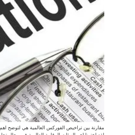
مقارنة بين تراخيص الفوركس العالمية هي لتوضح اهم