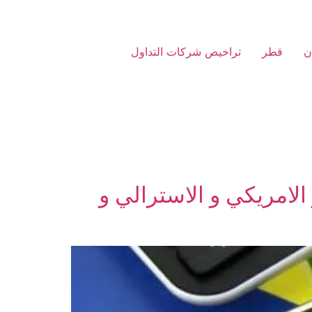
ن
قطر
تراخيص شركات التداول
لامريكي و الاسترالي و