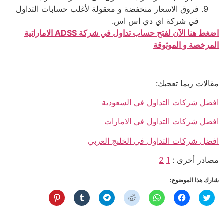
فروق الاسعار منخفضة و معقولة لأغلب حسابات التداول
في شركة اي دي اس اس.
اضغط هنا الآن لفتح حساب تداول في شركة ADSS الاماراتية
المرخصة و الموثوقة
مقالات ربما تعجبك:
افضل شركات التداول في السعودية
افضل شركات التداول في الامارات
افضل شركات التداول في الخليج العربي
مصادر أخرى :
1
2
شارك هذا الموضوع:
اضغط
انقر
انقر
اضغط
انقر
اضغط
اضغط
للمشاركة
للمشاركة
للمشاركة
لمشاركة
للمشاركة
للمشاركة
للمشاركة
على
على
على
الموضوع
على
على
على
تويتر
فيسبوك
WhatsApp
على
Telegram
Tumblr
Pinterest
(فتح
(فتح
(فتح
Reddit
(فتح
(فتح
(فتح