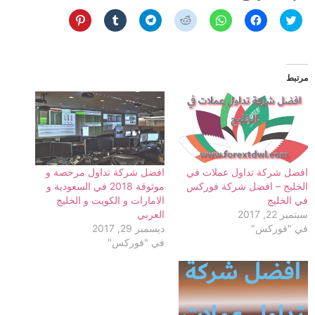
اضغط
انقر
انقر
اضغط
انقر
اضغط
اضغط
للمشاركة
للمشاركة
للمشاركة
لمشاركة
للمشاركة
للمشاركة
للمشاركة
على
على
على
الموضوع
على
على
على
تويتر
فيسبوك
WhatsApp
على
Telegram
Tumblr
Pinterest
(فتح
(فتح
(فتح
Reddit
(فتح
(فتح
(فتح
في
في
في
(فتح
في
في
في
نافذة
نافذة
نافذة
في
نافذة
نافذة
نافذة
مرتبط
جديدة)
جديدة)
جديدة)
نافذة
جديدة)
جديدة)
جديدة)
جديدة)
افضل شركة تداول عملات في
افضل شركة تداول مرخصة و
الخليج – افضل شركة فوركس
موثوقة 2018 في السعودية و
في الخليج
الامارات و الكويت و الخليج
سبتمبر 22, 2017
العربي
في "فوركس"
ديسمبر 29, 2017
في "فوركس"